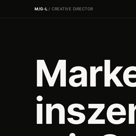
M/G-L
/ CREATIVE DIRECTOR
Mark
insze