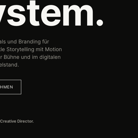
ystem.
als und Branding für
e Storytelling mit Motion
er Bühne und im digitalen
elstand.
EHMEN
Creative Director.