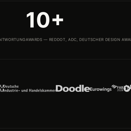
10+
ANTWORTUNG
AWARDS — REDDOT, ADC, DEUTSCHER DESIGN AWA