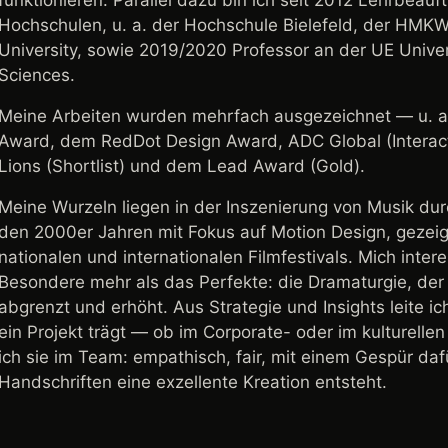
funktionieren. Parallel dazu bin ich seit 2012 Lehrbeau
Hochschulen, u. a. der Hochschule Bielefeld, der HMK
University, sowie 2019/2020 Professor an der UE Univer
Sciences.
Meine Arbeiten wurden mehrfach ausgezeichnet — u. 
Award, dem RedDot Design Award, ADC Global (Interac
Lions (Shortlist) und dem Lead Award (Gold).
Meine Wurzeln liegen in der Inszenierung von Musik dur
den 2000er Jahren mit Fokus auf Motion Design, gezei
nationalen und internationalen Filmfestivals. Mich inter
Besondere mehr als das Perfekte: die Dramaturgie, der 
abgrenzt und erhöht. Aus Strategie und Insights leite ich
ein Projekt trägt — ob im Corporate- oder im kulturell
ich sie im Team: empathisch, fair, mit einem Gespür dafü
Handschriften eine exzellente Kreation entsteht.