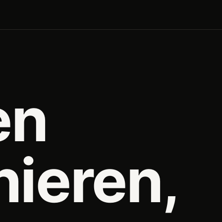
en
nieren,